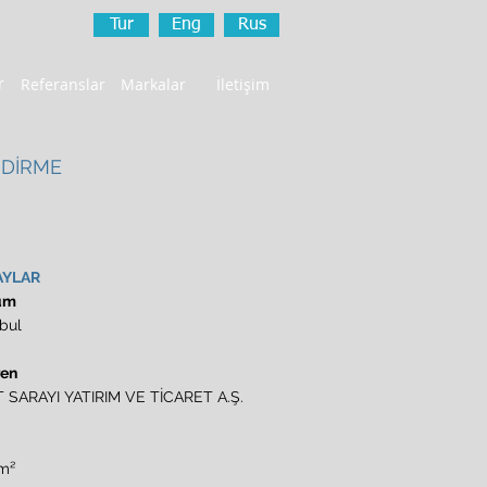
Tur
Eng
Rus
r
Referanslar
Markalar
İletişim
NDİRME
AYLAR
um
nbul
ren
T SARAYI YATIRIM VE TİCARET A.Ş.
m²