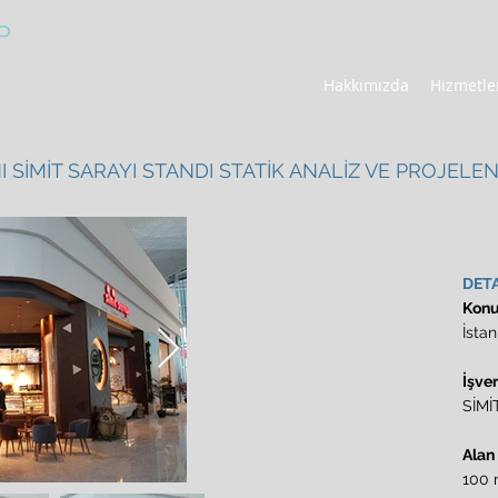
P
Hakkımızda
Hizmetle
 SİMİT SARAYI STANDI STATİK ANALİZ VE PROJELE
DET
Kon
İsta
İşve
SİMİ
Alan
100 