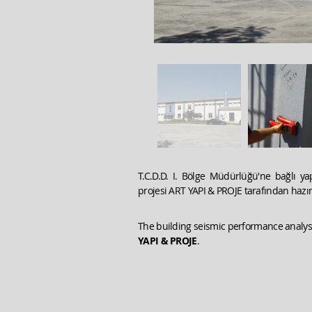
T.C.D.D. I. Bölge Müdürlüğü'ne bağlı y
projesi ART YAPI & PROJE tarafından hazır
The building seismic performance analyse
YAPI & PROJE
.